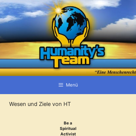
Zum
Inhalt
springen
Menü
Wesen und Ziele von HT
Be a
Spiritual
Activist