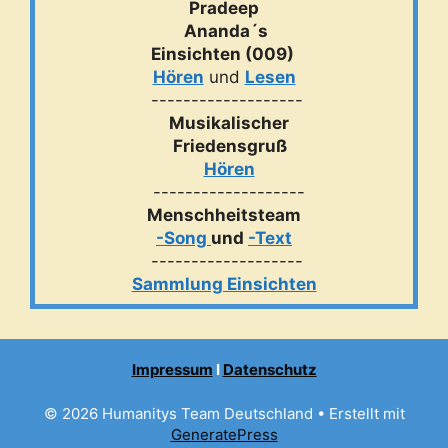
Pradeep
Ananda´s
Einsichten (009)
Hören
und
Lesen
-------------------
Musikalischer
Friedensgruß
Hören
-------------------
Menschheitsteam
-Song
und
-Text
-------------------
Sammlung Einsichten
Impressum
I
Datenschutz
© 2026 Humanitys Team Deutschland
• Erstellt mit
GeneratePress