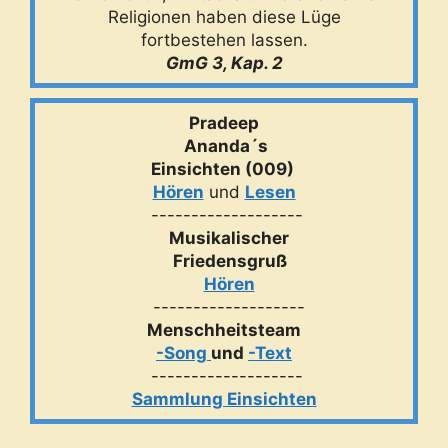
Religionen haben diese Lüge
fortbestehen lassen.
GmG 3, Kap. 2
Pradeep
Ananda´s
Einsichten (009)
Hören
und
Lesen
-------------------
Musikalischer
Friedensgruß
Hören
-------------------
Menschheitsteam
-Song
und
-Text
-------------------
Sammlung Einsichten