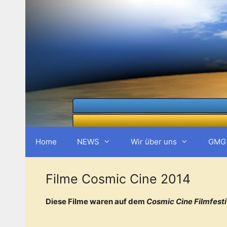
Zum
Inhalt
springen
Home
NEWS
Wir über uns
GMG 
Filme Cosmic Cine 2014
Diese Filme waren auf dem
Cosmic Cine Filmfesti