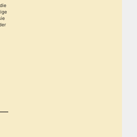
die
ige
sie
der