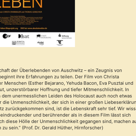
chaft der Überlebenden von Auschwitz – ein Zeugnis von
ginnt ihre Erfahrungen zu teilen. Der Film von Christa
er Menschen (Esther Bejarano, Yehuda Bacon, Eva Pusztai und
 unzerstörbarer Hoffnung und tiefer Mitmenschlichkeit. In
n dem unermesslichen Leiden des Holocaust auch noch etwas
 die Unmenschlichkeit, der sich in einer großen Liebeserkläru
tz zurückgekommen sind, ist die Lebenskraft sehr tief. Wir wiss
Beeindruckender und berührender als in diesem Film lässt sich
rch diese Hölle der Unmenschlichkeit gegangen sind, machen a
zu sein.” (Prof. Dr. Gerald Hüther, Hirnforscher)