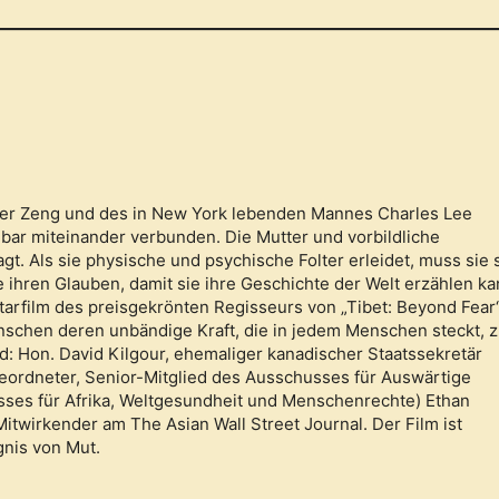
ifer Zeng und des in New York lebenden Mannes Charles Lee
r miteinander verbunden. Die Mutter und vorbildliche
t. Als sie physische und psychische Folter erleidet, muss sie 
ie ihren Glauben, damit sie ihre Geschichte der Welt erzählen ka
tarfilm des preisgekrönten Regisseurs von „Tibet: Beyond Fear
schen deren unbändige Kraft, die in jedem Menschen steckt, 
ind: Hon. David Kilgour, ehemaliger kanadischer Staatssekretär
eordneter, Senior-Mitglied des Ausschusses für Auswärtige
ses für Afrika, Weltgesundheit und Menschenrechte) Ethan
twirkender am The Asian Wall Street Journal. Der Film ist
gnis von Mut.