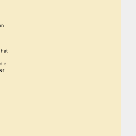
en
 hat
die
er