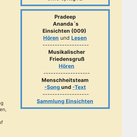
Pradeep
Ananda´s
Einsichten (009)
Hören
und
Lesen
-------------------
Musikalischer
Friedensgruß
Hören
-------------------
Menschheitsteam
-Song
und
-Text
-------------------
Sammlung Einsichten
ng
en,
uf