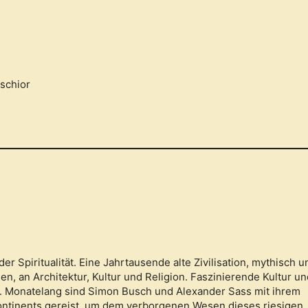
schior
r Spiritualität. Eine Jahrtausende alte Zivilisation, mythisch u
en, an Architektur, Kultur und Religion. Faszinierende Kultur un
n. Monatelang sind Simon Busch und Alexander Sass mit ihrem
ntinents gereist, um dem verborgenen Wesen dieses riesigen