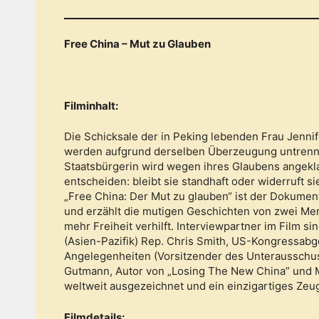
Free China – Mut zu Glauben
Filminhalt:
Die Schicksale der in Peking lebenden Frau Jenn
werden aufgrund derselben Überzeugung untrennba
Staatsbürgerin wird wegen ihres Glaubens angeklag
entscheiden: bleibt sie standhaft oder widerruft s
„Free China: Der Mut zu glauben“ ist der Dokumen
und erzählt die mutigen Geschichten von zwei Men
mehr Freiheit verhilft. Interviewpartner im Film s
(Asien-Pazifik) Rep. Chris Smith, US-Kongressabg
Angelegenheiten (Vorsitzender des Unterausschus
Gutmann, Autor von „Losing The New China” und Mi
weltweit ausgezeichnet und ein einzigartiges Zeu
Filmdetails: