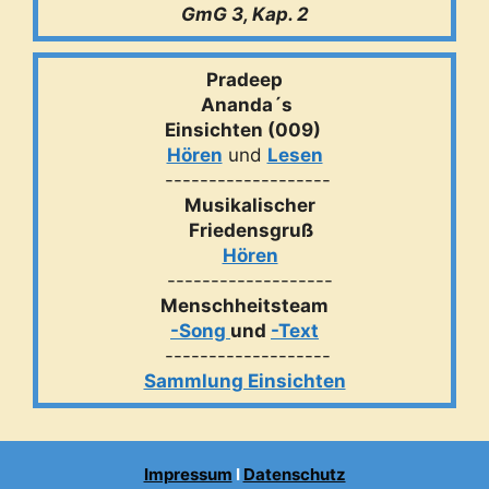
GmG 3, Kap. 2
Pradeep
Ananda´s
Einsichten (009)
Hören
und
Lesen
-------------------
Musikalischer
Friedensgruß
Hören
-------------------
Menschheitsteam
-Song
und
-Text
-------------------
Sammlung Einsichten
Impressum
I
Datenschutz